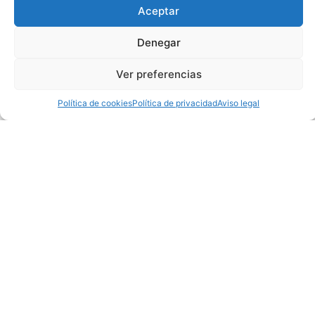
Aceptar
Gestión Economica-
Denegar
financiera
Ver preferencias
Más info
Política de cookies
Política de privacidad
Aviso legal
Dirección
y liderazgo
Más info